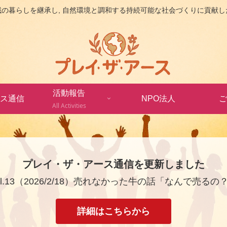
域の暮らしを継承し, 自然環境と調和する持続可能な社会づくりに貢献し
活動報告
ス通信
NPO法人
ご
All Activities
プレイ・ザ・アース通信を更新しました
ol.13（2026/2/18）売れなかった牛の話「なんで売るの
詳細はこちらから