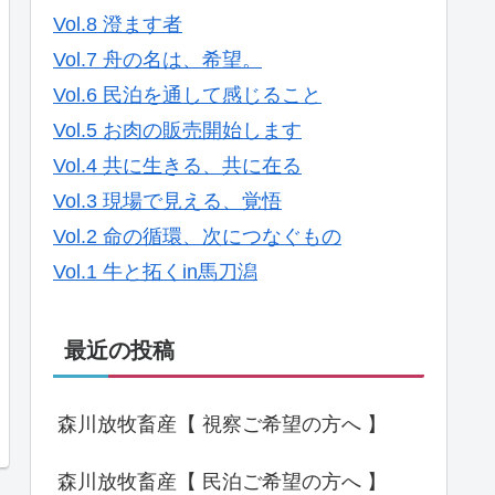
Vol.8 澄ます者
Vol.7 舟の名は、希望。
Vol.6 民泊を通して感じること
Vol.5 お肉の販売開始します
Vol.4 共に生きる、共に在る
Vol.3 現場で見える、覚悟
Vol.2 命の循環、次につなぐもの
Vol.1 牛と拓くin馬刀潟
最近の投稿
森川放牧畜産【 視察ご希望の方へ 】
森川放牧畜産【 民泊ご希望の方へ 】