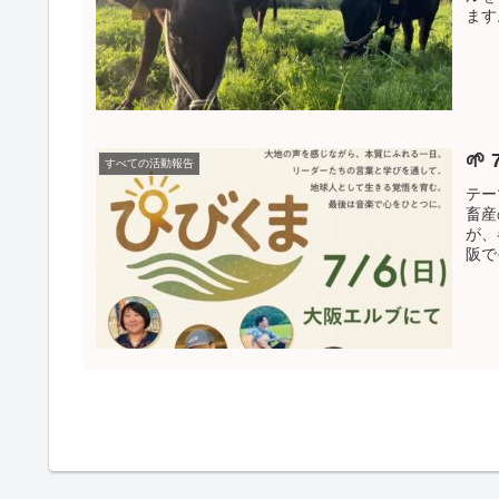
ます
🌱
すべての活動報告
テー
畜産
が、
阪で