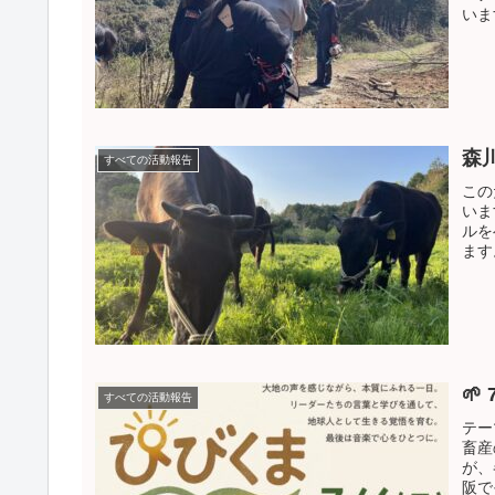
いま
森
すべての活動報告
この
いま
ルを
ます
🌱
すべての活動報告
テー
畜産
が、
阪で