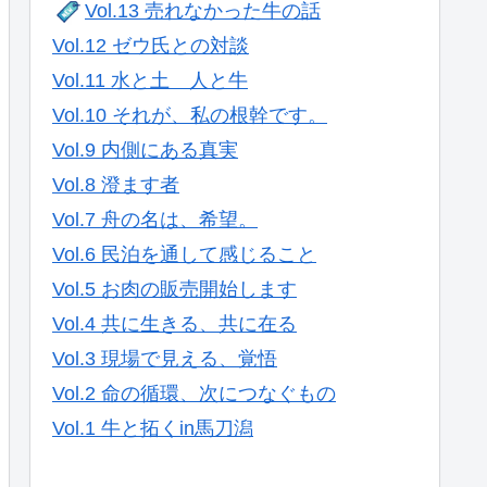
Vol.13 売れなかった牛の話
Vol.12 ゼウ氏との対談
Vol.11 水と土 人と牛
Vol.10 それが、私の根幹です。
Vol.9 内側にある真実
Vol.8 澄ます者
Vol.7 舟の名は、希望。
Vol.6 民泊を通して感じること
Vol.5 お肉の販売開始します
Vol.4 共に生きる、共に在る
Vol.3 現場で見える、覚悟
Vol.2 命の循環、次につなぐもの
Vol.1 牛と拓くin馬刀潟