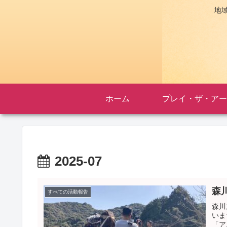
地
ホーム
プレイ・ザ・アー
2025-07
森
すべての活動報告
森川
いま
「ア