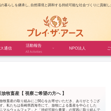
域の暮らしを継承し, 自然環境と調和する持続可能な社会づくりに貢献し
活動報告
ス通信
NPO法人
ご
All Activities
川放牧畜産【 視察ご希望の方へ 】
放牧畜産の取り組みにご関心をお寄せいただき、ありがとうござ
す。私たちは長崎県西海市にて、放牧による畜産を中心とした
ニマルウェルフェア」と「持続可能な農業」の実践に取り組んで