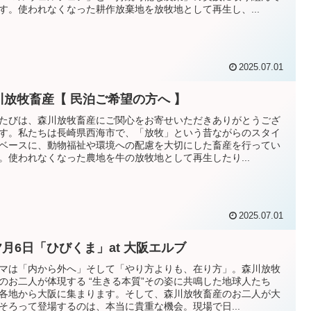
す。使われなくなった耕作放棄地を放牧地として再生し、...
2025.07.01
川放牧畜産【 民泊ご希望の方へ 】
たびは、森川放牧畜産にご関心をお寄せいただきありがとうござ
す。私たちは長崎県西海市で、「放牧」という昔ながらのスタイ
ベースに、動物福祉や環境への配慮を大切にした畜産を行ってい
。使われなくなった農地を牛の放牧地として再生したり...
2025.07.01
 7月6日「ひびくま」at 大阪エルブ
マは「内から外へ」そして「やり方よりも、在り方」。森川放牧
のお二人が体現する “生きる本質”その姿に共鳴した地球人たち
各地から大阪に集まります。そして、森川放牧畜産のお二人が大
そろって登場するのは、本当に貴重な機会。現場で日...