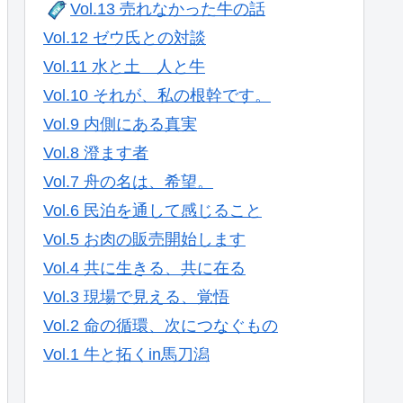
Vol.13 売れなかった牛の話
Vol.12 ゼウ氏との対談
Vol.11 水と土 人と牛
Vol.10 それが、私の根幹です。
Vol.9 内側にある真実
Vol.8 澄ます者
Vol.7 舟の名は、希望。
Vol.6 民泊を通して感じること
Vol.5 お肉の販売開始します
Vol.4 共に生きる、共に在る
Vol.3 現場で見える、覚悟
Vol.2 命の循環、次につなぐもの
Vol.1 牛と拓くin馬刀潟