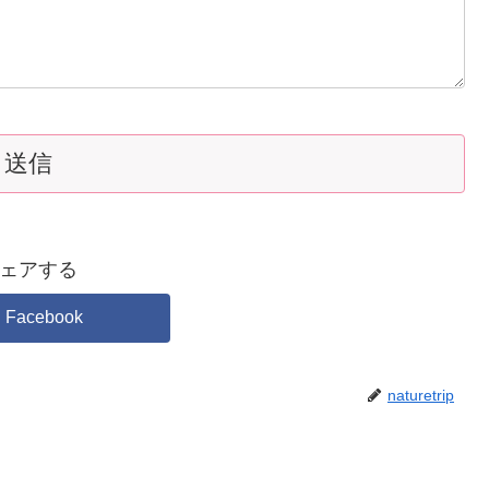
ェアする
Facebook
naturetrip