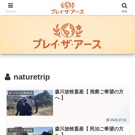
地域の暮らしを継承し, 自然環境と調和する持続可能な社会づくりに貢献した
い
メニュー
検索
naturetrip
森川放牧畜産【 視察ご希望の方
すべての活動報告
へ 】
2025.07.01
森川放牧畜産【 民泊ご希望の方
すべての活動報告
へ 】