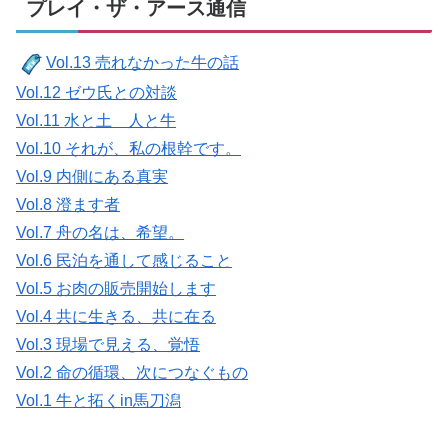
プレイ・ザ・アース通信
Vol.13 売れなかった牛の話
Vol.12 ゼウ氏との対談
Vol.11 水と土 人と牛
Vol.10 それが、私の根幹です。
Vol.9 内側にある真実
Vol.8 澄ます者
Vol.7 舟の名は、希望。
Vol.6 民泊を通して感じること
Vol.5 お肉の販売開始します
Vol.4 共に生きる、共に在る
Vol.3 現場で見える、覚悟
Vol.2 命の循環、次につなぐもの
Vol.1 牛と拓くin馬刀潟