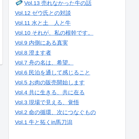
Vol.13 売れなかった牛の話
Vol.12 ゼウ氏との対談
Vol.11 水と土 人と牛
Vol.10 それが、私の根幹です。
Vol.9 内側にある真実
Vol.8 澄ます者
Vol.7 舟の名は、希望。
Vol.6 民泊を通して感じること
Vol.5 お肉の販売開始します
Vol.4 共に生きる、共に在る
Vol.3 現場で見える、覚悟
Vol.2 命の循環、次につなぐもの
Vol.1 牛と拓くin馬刀潟