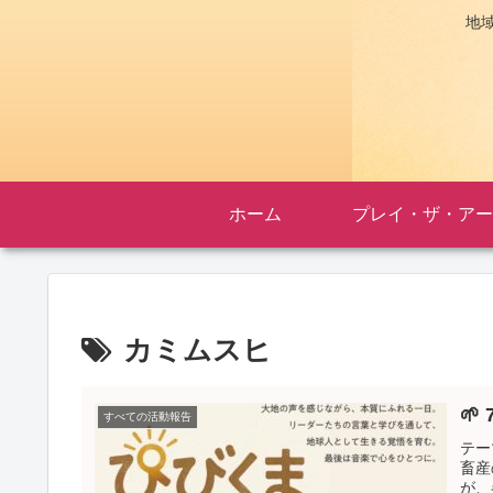
地
ホーム
プレイ・ザ・アー
カミムスヒ
🌱
すべての活動報告
テー
畜産
が、