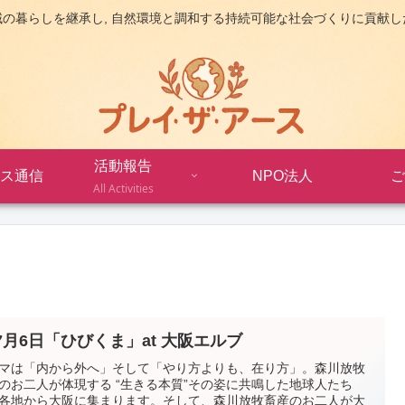
域の暮らしを継承し, 自然環境と調和する持続可能な社会づくりに貢献し
活動報告
ス通信
NPO法人
ご
All Activities
 7月6日「ひびくま」at 大阪エルブ
マは「内から外へ」そして「やり方よりも、在り方」。森川放牧
のお二人が体現する “生きる本質”その姿に共鳴した地球人たち
各地から大阪に集まります。そして、森川放牧畜産のお二人が大