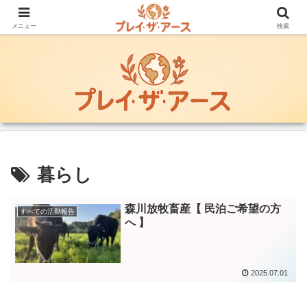
地域の暮らしを継承し, 自然環境と調和する持続可能な社会づくりに貢献した
い
メニュー
検索
暮らし
森川放牧畜産【 民泊ご希望の方
すべての活動報告
へ 】
2025.07.01