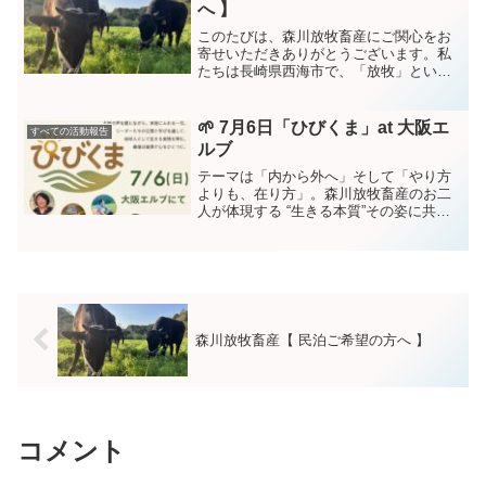
へ 】
このたびは、森川放牧畜産にご関心をお
寄せいただきありがとうございます。私
たちは長崎県西海市で、「放牧」という
昔ながらのスタイルをベースに、動物福
祉や環境への配慮を大切にした畜産を行
っています。使われなくなった農地を牛
🌱 7月6日「ひびくま」at 大阪エ
すべての活動報告
の放牧地として再生したり...
ルブ
テーマは「内から外へ」そして「やり方
よりも、在り方」。森川放牧畜産のお二
人が体現する “生きる本質”その姿に共鳴
した地球人たちが、各地から大阪に集ま
ります。そして、森川放牧畜産のお二人
が大阪でそろって登場するのは、本当に
貴重な機会。現場で日...
森川放牧畜産【 民泊ご希望の方へ 】
コメント