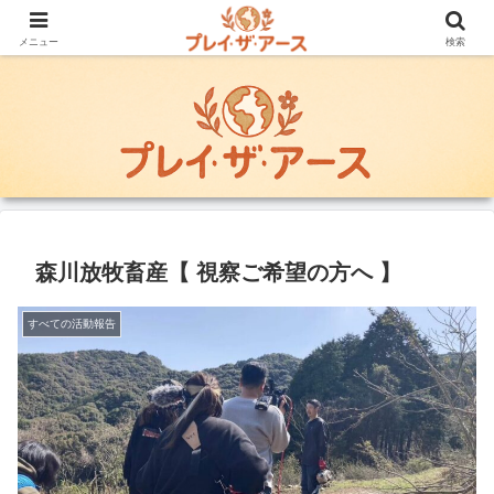
地域の暮らしを継承し, 自然環境と調和する持続可能な社会づくりに貢献した
い
メニュー
検索
森川放牧畜産【 視察ご希望の方へ 】
すべての活動報告